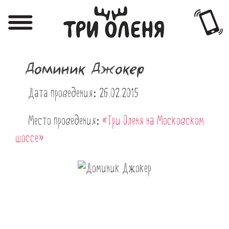
Регистрация
Авторизация
Доминик Джокер
Меню
Дата проведения: 26.02.2015
Фотоотчёты
Афиша
Место проведения:
«Три Оленя на Московском
шоссе»
Акции
О нас
Наши заведения
Вакансии