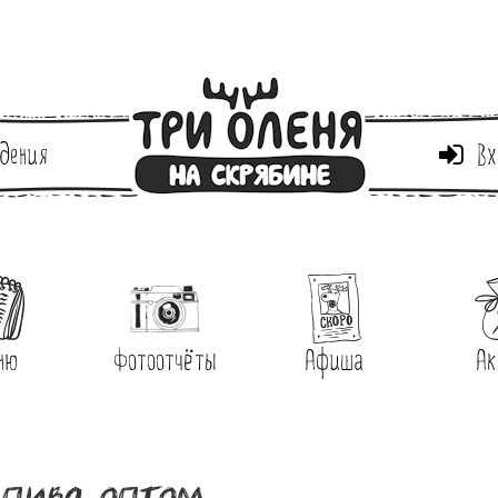
дения
Вх
ню
Фотоотчёты
Афиша
Ак
пива оптом