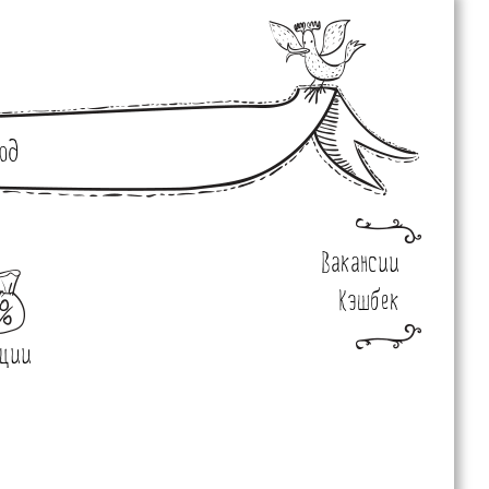
од
Вакансии
Кэшбек
ции