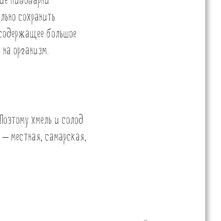
гие пивоварни
льно сохранить
 содержащее большое
 на организм.
Поэтому хмель и солод
 – местная, самарская,