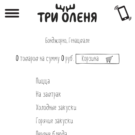
Регистрация
Авторизация
Бонджорно, Генацвале
Меню
Фотоотчёты
0
товаров
на сумму
0
руб.
Корзина
Афиша
Пицца
Акции
На завтрак
О нас
Холодные закуски
Наши заведения
Горячие закуски
Вакансии
Первые блюда