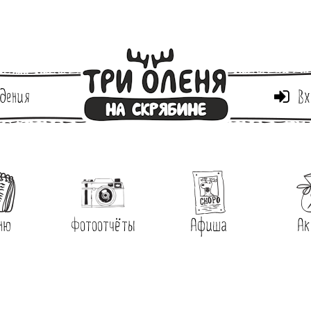
дения
Вх
ню
Фотоотчёты
Афиша
Ак