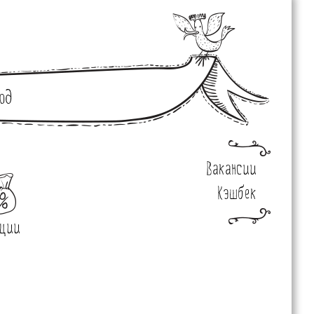
од
Вакансии
Кэшбек
ции