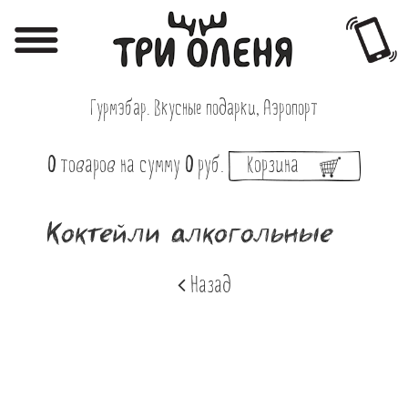
Регистрация
Авторизация
Гурмэбар. Вкусные подарки, Аэропорт
Меню
0
товаров
на сумму
0
руб.
Корзина
Фотоотчёты
Афиша
Коктейли алкогольные
Акции
Назад
О нас
Наши заведения
Вакансии