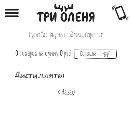
Регистрация
Авторизация
Гурмэбар. Вкусные подарки, Аэропорт
Меню
0
товаров
на сумму
0
руб.
Корзина
Фотоотчёты
Афиша
Дистилляты
Акции
Назад
О нас
Наши заведения
Вакансии