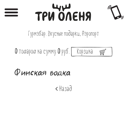
Регистрация
Авторизация
Гурмэбар. Вкусные подарки, Аэропорт
Меню
0
товаров
на сумму
0
руб.
Корзина
Фотоотчёты
Афиша
Финская водка
Акции
Назад
О нас
Наши заведения
Вакансии