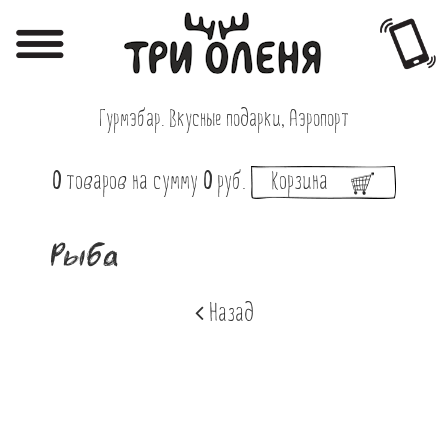
Регистрация
Авторизация
Гурмэбар. Вкусные подарки, Аэропорт
Меню
0
товаров
на сумму
0
руб.
Корзина
Фотоотчёты
Афиша
Рыба
Акции
Назад
О нас
Наши заведения
Вакансии