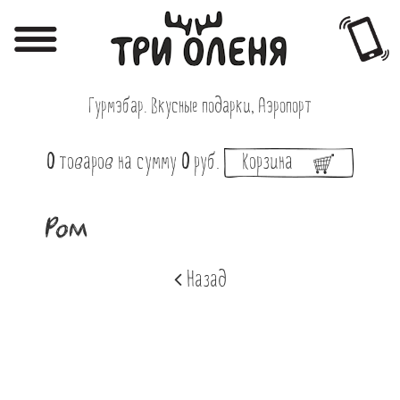
Регистрация
Авторизация
Гурмэбар. Вкусные подарки, Аэропорт
Меню
0
товаров
на сумму
0
руб.
Корзина
Фотоотчёты
Афиша
Ром
Акции
Назад
О нас
Наши заведения
Вакансии