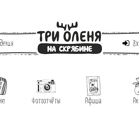
дения
Вх
ню
Фотоотчёты
Афиша
Ак