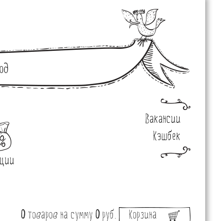
од
Вакансии
Кэшбек
ции
0
товаров
на сумму
0
руб.
Корзина