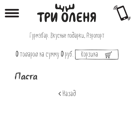
Регистрация
Авторизация
Гурмэбар. Вкусные подарки, Аэропорт
Меню
0
товаров
на сумму
0
руб.
Корзина
Фотоотчёты
Афиша
Паста
Акции
Назад
О нас
Наши заведения
Вакансии