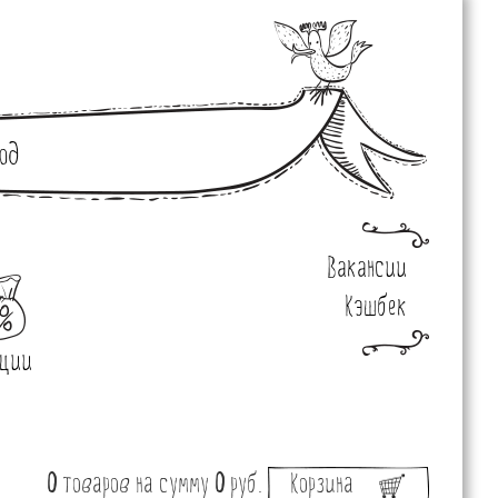
од
Вакансии
Кэшбек
ции
0
товаров
на сумму
0
руб.
Корзина