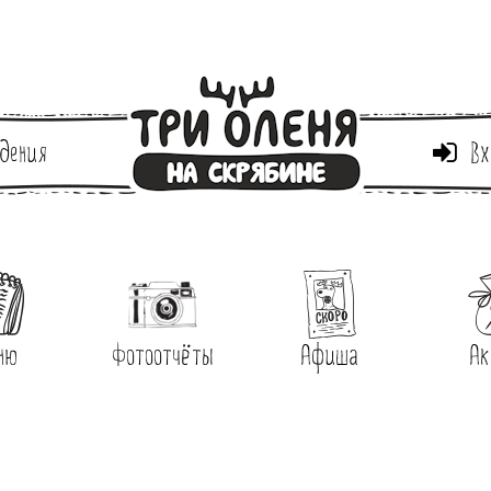
дения
Вх
ню
Фотоотчёты
Афиша
Ак