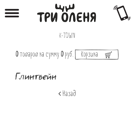
Регистрация
Авторизация
K-TOWN
Меню
0
товаров
на сумму
0
руб.
Корзина
Фотоотчёты
Афиша
Глинтвейн
Акции
Назад
О нас
Наши заведения
Вакансии