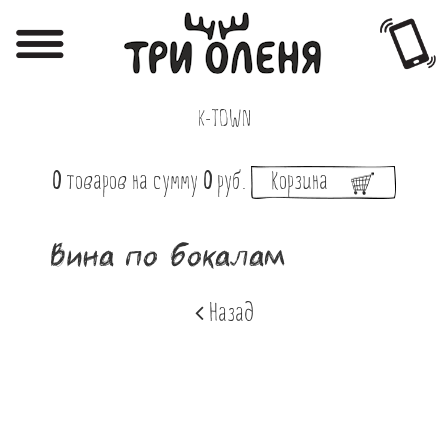
Регистрация
Авторизация
K-TOWN
Меню
0
товаров
на сумму
0
руб.
Корзина
Фотоотчёты
Афиша
Вина по бокалам
Акции
Назад
О нас
Наши заведения
Вакансии