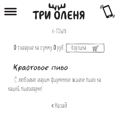
Регистрация
Авторизация
K-TOWN
Меню
0
товаров
на сумму
0
руб.
Корзина
Фотоотчёты
Афиша
Крафтовое пиво
Акции
С любовью варим фирменное живое пиво на
О нас
нашей пивоварне!
Наши заведения
Назад
Вакансии