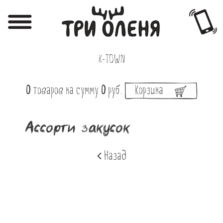
Регистрация
Авторизация
K-TOWN
Меню
0
товаров
на сумму
0
руб.
Корзина
Фотоотчёты
Афиша
Ассорти закусок
Акции
Назад
О нас
Наши заведения
Вакансии