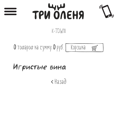
Регистрация
Авторизация
K-TOWN
Меню
0
товаров
на сумму
0
руб.
Корзина
Фотоотчёты
Афиша
Игристые вина
Акции
Назад
О нас
Наши заведения
Вакансии