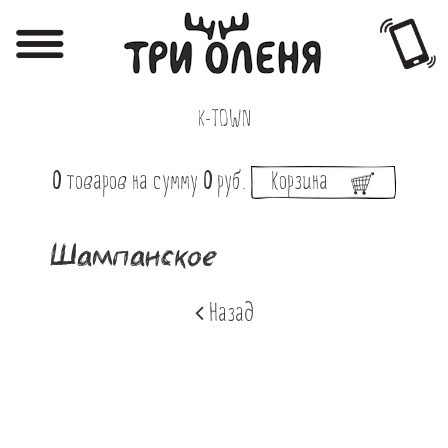
Регистрация
Авторизация
K-TOWN
Меню
0
товаров
на сумму
0
руб.
Корзина
Фотоотчёты
Афиша
Шампанское
Акции
Назад
О нас
Наши заведения
Вакансии