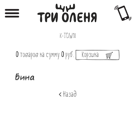
Регистрация
Авторизация
K-TOWN
Меню
0
товаров
на сумму
0
руб.
Корзина
Фотоотчёты
Афиша
Вина
Акции
Назад
О нас
Наши заведения
Вакансии