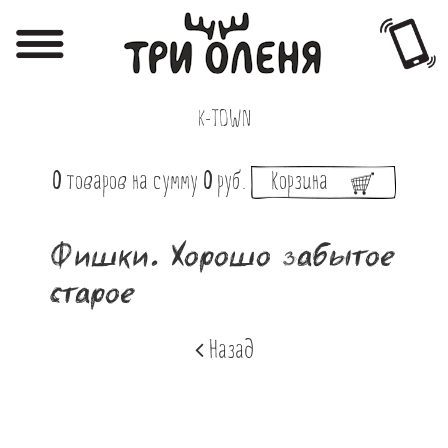
Регистрация
Авторизация
K-TOWN
Меню
0
товаров
на сумму
0
руб.
Корзина
Фотоотчёты
Афиша
Фишки. Хорошо забытое
Акции
старое
О нас
Назад
Наши заведения
Вакансии