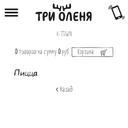
Регистрация
Авторизация
K-TOWN
Меню
0
товаров
на сумму
0
руб.
Корзина
Фотоотчёты
Афиша
Пицца
Акции
Назад
О нас
Наши заведения
Вакансии