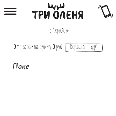
Регистрация
Авторизация
На Скрябине
Меню
0
товаров
на сумму
0
руб.
Корзина
Фотоотчёты
Афиша
Поке
Акции
О нас
Наши заведения
Вакансии