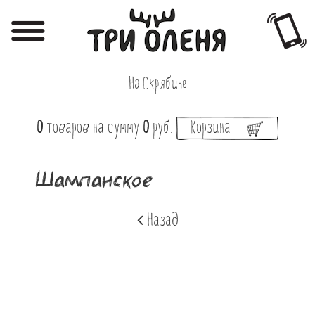
Регистрация
Авторизация
На Скрябине
Меню
0
товаров
на сумму
0
руб.
Корзина
Фотоотчёты
Афиша
Шампанское
Акции
Назад
О нас
Наши заведения
Вакансии