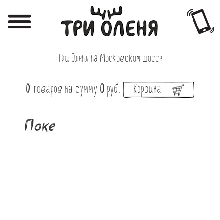
Регистрация
Авторизация
Три Оленя на Московском шоссе
Меню
0
товаров
на сумму
0
руб.
Корзина
Фотоотчёты
Афиша
Поке
Акции
О нас
Наши заведения
Вакансии