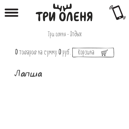
Регистрация
Авторизация
Три оленя - Отдых
Меню
0
товаров
на сумму
0
руб.
Корзина
Фотоотчёты
Афиша
Лапша
Акции
О нас
Наши заведения
Вакансии