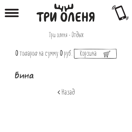
Регистрация
Авторизация
Три оленя - Отдых
Меню
0
товаров
на сумму
0
руб.
Корзина
Фотоотчёты
Афиша
Вина
Акции
Назад
О нас
Наши заведения
Вакансии