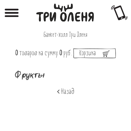
Регистрация
Авторизация
Банкет-холл Три Оленя
Меню
0
товаров
на сумму
0
руб.
Корзина
Фотоотчёты
Афиша
Фрукты
Акции
Назад
О нас
Наши заведения
Вакансии