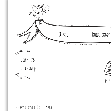
О нас
Наши заве
Банкеты
Интерьер
Ме
Банкет-холл Три Оленя