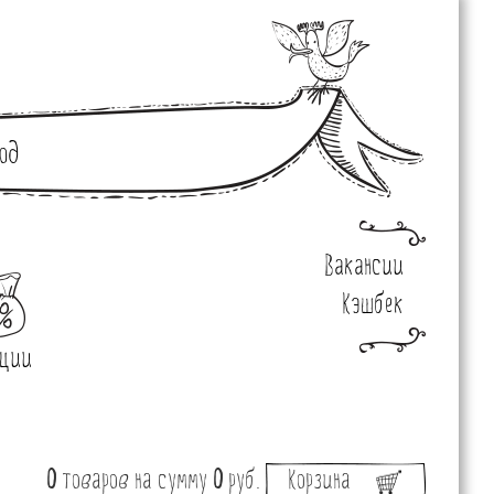
од
Вакансии
Кэшбек
ции
0
товаров
на сумму
0
руб.
Корзина