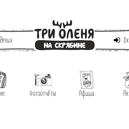
дения
Вх
ню
Фотоотчёты
Афиша
Ак