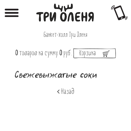
Регистрация
Авторизация
Банкет-холл Три Оленя
Меню
0
товаров
на сумму
0
руб.
Корзина
Фотоотчёты
Афиша
Свежевыжатые соки
Акции
Назад
О нас
Наши заведения
Вакансии