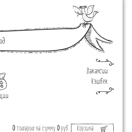
од
Вакансии
Кэшбек
ции
0
товаров
на сумму
0
руб.
Корзина