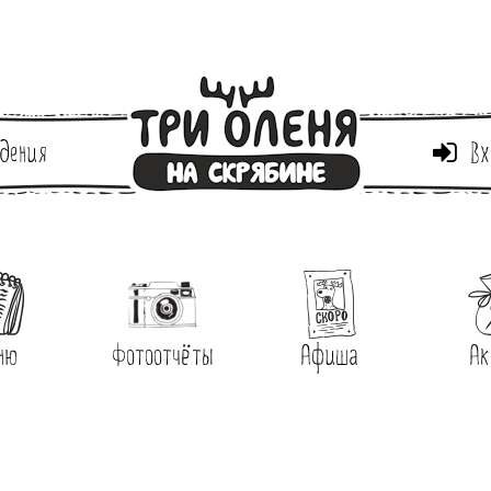
дения
Вх
ню
Фотоотчёты
Афиша
Ак