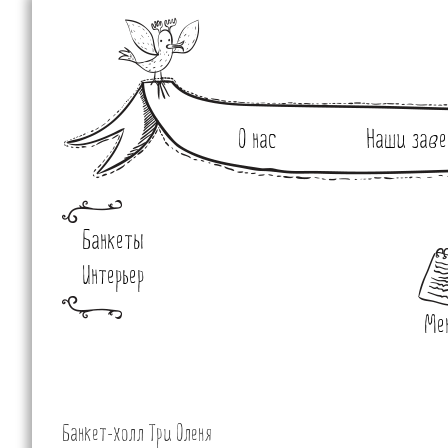
О нас
Наши заве
Банкеты
Интерьер
Ме
Банкет-холл Три Оленя