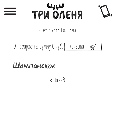
Регистрация
Авторизация
Банкет-холл Три Оленя
Меню
0
товаров
на сумму
0
руб.
Корзина
Фотоотчёты
Афиша
Шампанское
Акции
Назад
О нас
Наши заведения
Вакансии