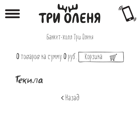
Регистрация
Авторизация
Банкет-холл Три Оленя
Меню
0
товаров
на сумму
0
руб.
Корзина
Фотоотчёты
Афиша
Текила
Акции
Назад
О нас
Наши заведения
Вакансии