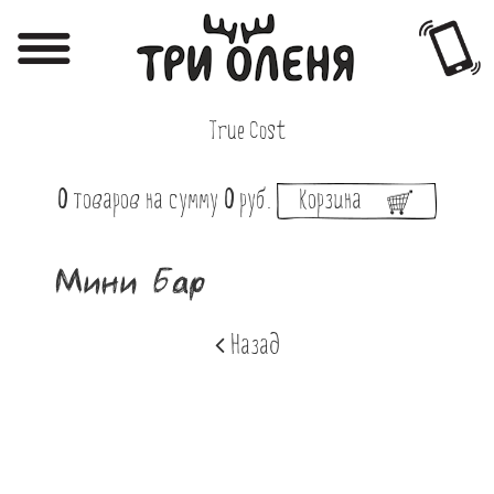
Регистрация
Авторизация
True Cost
Меню
0
товаров
на сумму
0
руб.
Корзина
Фотоотчёты
Афиша
Мини Бар
Акции
Назад
О нас
Наши заведения
Вакансии