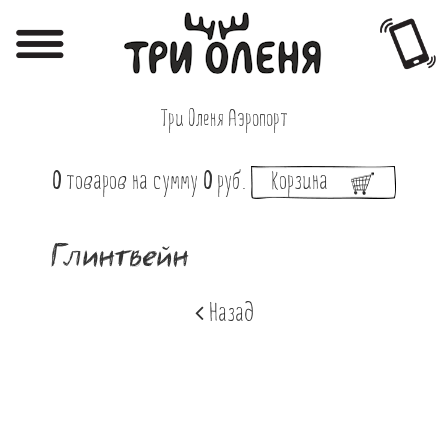
Регистрация
Авторизация
Три Оленя Аэропорт
Меню
0
товаров
на сумму
0
руб.
Корзина
Фотоотчёты
Афиша
Глинтвейн
Акции
Назад
О нас
Наши заведения
Вакансии