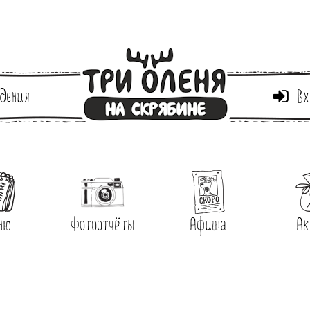
дения
Вх
ню
Фотоотчёты
Афиша
Ак