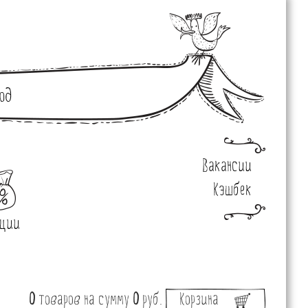
од
Вакансии
Кэшбек
ции
0
товаров
на сумму
0
руб.
Корзина