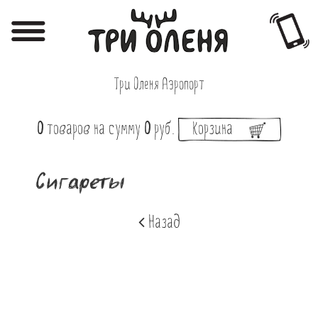
Регистрация
Авторизация
Три Оленя Аэропорт
Меню
0
товаров
на сумму
0
руб.
Корзина
Фотоотчёты
Афиша
Сигареты
Акции
Назад
О нас
Наши заведения
Вакансии