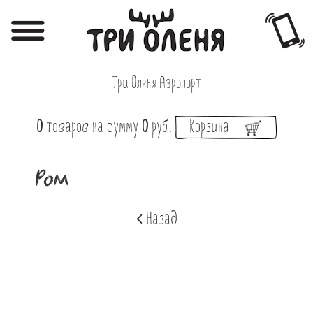
Регистрация
Авторизация
Три Оленя Аэропорт
Меню
0
товаров
на сумму
0
руб.
Корзина
Фотоотчёты
Афиша
Ром
Акции
Назад
О нас
Наши заведения
Вакансии