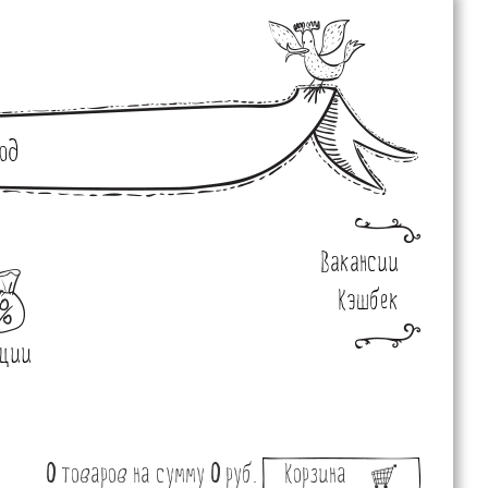
од
Вакансии
Кэшбек
ции
0
товаров
на сумму
0
руб.
Корзина