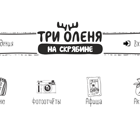
дения
Вх
ню
Фотоотчёты
Афиша
Ак