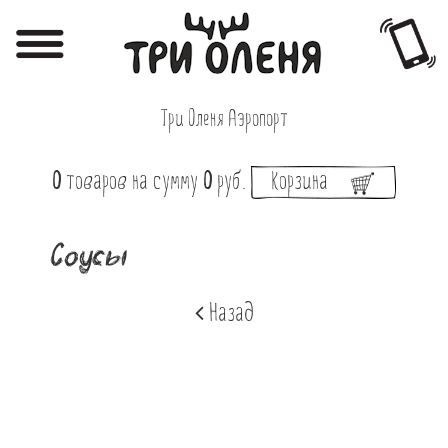
Регистрация
Авторизация
Три Оленя Аэропорт
Меню
0
товаров
на сумму
0
руб.
Корзина
Фотоотчёты
Афиша
Соусы
Акции
Назад
О нас
Наши заведения
Вакансии