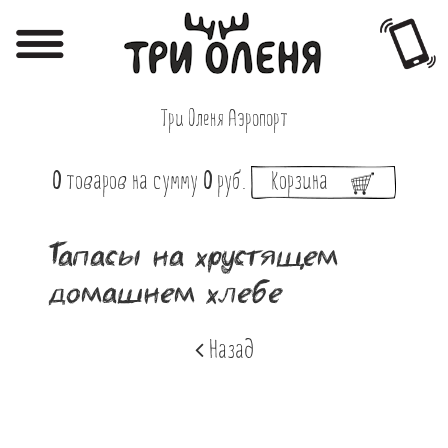
Регистрация
Авторизация
Три Оленя Аэропорт
Меню
0
товаров
на сумму
0
руб.
Корзина
Фотоотчёты
Афиша
Тапасы на хрустящем
Акции
домашнем хлебе
О нас
Назад
Наши заведения
Вакансии