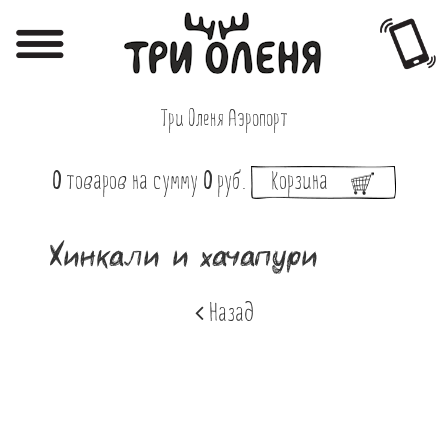
Регистрация
Авторизация
Три Оленя Аэропорт
Меню
0
товаров
на сумму
0
руб.
Корзина
Фотоотчёты
Афиша
Хинкали и хачапури
Акции
Назад
О нас
Наши заведения
Вакансии