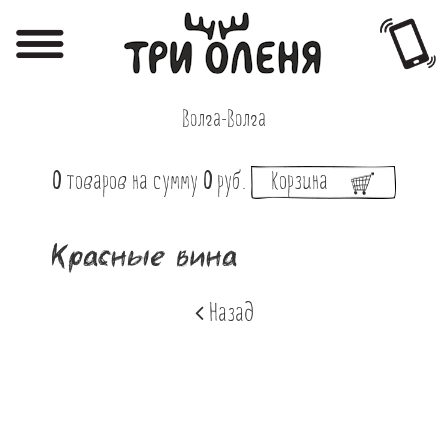
Регистрация
Авторизация
Волга-Волга
Меню
0
товаров
на сумму
0
руб.
Корзина
Фотоотчёты
Афиша
Красные вина
Акции
Назад
О нас
Наши заведения
Вакансии