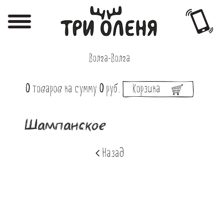
Регистрация
Авторизация
Волга-Волга
Меню
0
товаров
на сумму
0
руб.
Корзина
Фотоотчёты
Афиша
Шампанское
Акции
Назад
О нас
Наши заведения
Вакансии