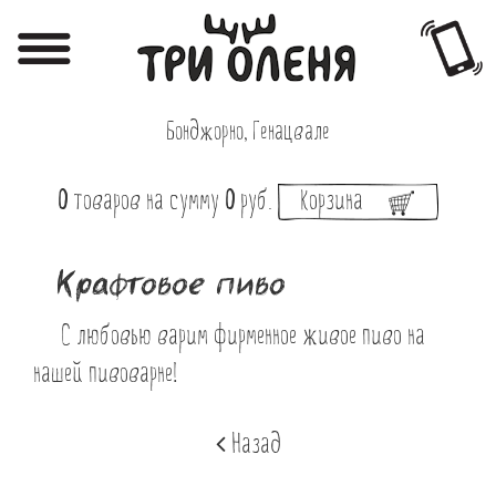
Регистрация
Авторизация
Бонджорно, Генацвале
Меню
0
товаров
на сумму
0
руб.
Корзина
Фотоотчёты
Афиша
Крафтовое пиво
Акции
С любовью варим фирменное живое пиво на
О нас
нашей пивоварне!
Наши заведения
Назад
Вакансии