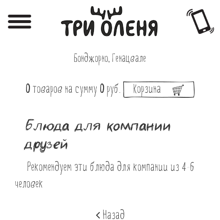
Регистрация
Авторизация
Бонджорно, Генацвале
Меню
0
товаров
на сумму
0
руб.
Корзина
Фотоотчёты
Афиша
Блюда для компании
Акции
друзей
О нас
Рекомендуем эти блюда для компании из 4-6
Наши заведения
человек
Вакансии
Назад