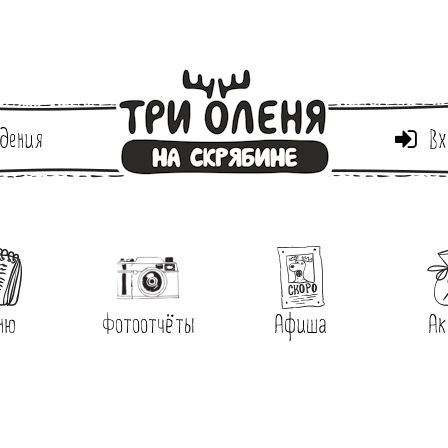
дения
Вх
ню
Фотоотчёты
Афиша
Ак