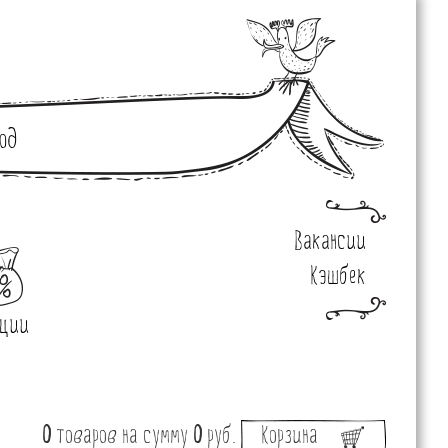
од
Вакансии
Кэшбек
ции
0
товаров
на сумму
0
руб.
Корзина