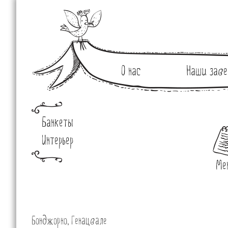
О нас
Наши заве
Банкеты
Интерьер
Ме
Бонджорно, Генацвале