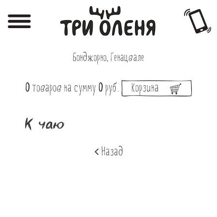
Регистрация
Авторизация
Бонджорно, Генацвале
Меню
0
товаров
на сумму
0
руб.
Корзина
Фотоотчёты
Афиша
К чаю
Акции
Назад
О нас
Наши заведения
Вакансии