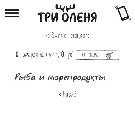
Регистрация
Авторизация
Бонджорно, Генацвале
Меню
0
товаров
на сумму
0
руб.
Корзина
Фотоотчёты
Афиша
Рыба и морепродукты
Акции
Назад
О нас
Наши заведения
Вакансии