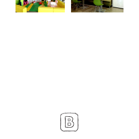
Банкеты
Интерьер
Кэшбек
Оптовикам