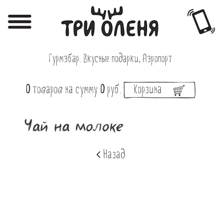
Регистрация
Авторизация
Гурмэбар. Вкусные подарки, Аэропорт
Меню
0
товаров
на сумму
0
руб.
Корзина
Фотоотчёты
Афиша
Чай на молоке
Акции
Назад
О нас
Наши заведения
Вакансии